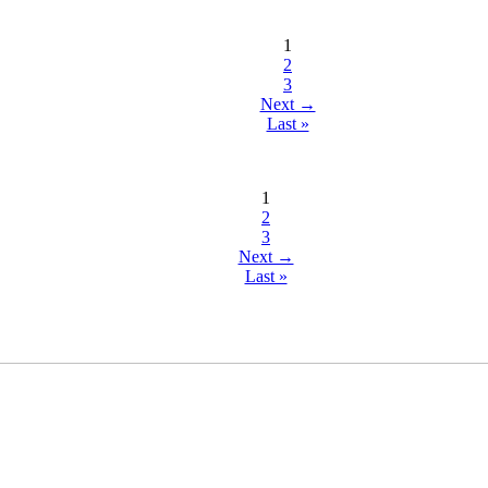
1
2
3
Next →
Last »
1
2
3
Next →
Last »