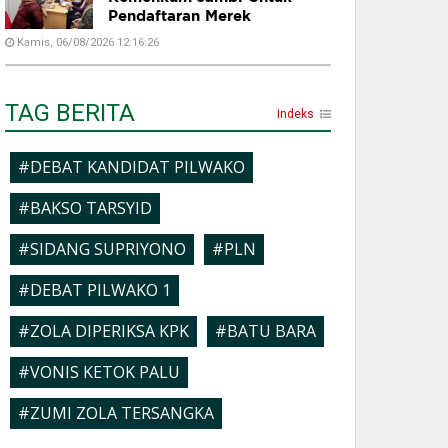
Pendaftaran Merek
Kamis, 06/08/2026 12:16:26
TAG BERITA
Indeks
#DEBAT KANDIDAT PILWAKO
#BAKSO TARSYID
#SIDANG SUPRIYONO
#PLN
#DEBAT PILWAKO 1
#ZOLA DIPERIKSA KPK
#BATU BARA
#VONIS KETOK PALU
#ZUMI ZOLA TERSANGKA