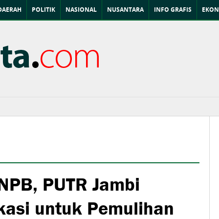
DAERAH
POLITIK
NASIONAL
NUSANTARA
INFO GRAFIS
EKON
BNPB, PUTR Jambi
ikasi untuk Pemulihan