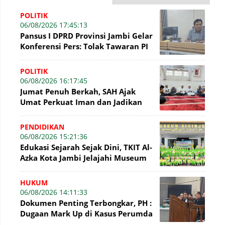
POLITIK
06/08/2026 17:45:13
Pansus I DPRD Provinsi Jambi Gelar
Konferensi Pers: Tolak Tawaran PI
7% PetroChina, Siap Gandeng KPK
POLITIK
06/08/2026 16:17:45
Jumat Penuh Berkah, SAH Ajak
Umat Perkuat Iman dan Jadikan
Akhlak sebagai Landasan
Membangun Bangsa
PENDIDIKAN
06/08/2026 15:21:36
Edukasi Sejarah Sejak Dini, TKIT Al-
Azka Kota Jambi Jelajahi Museum
Siginjei
HUKUM
06/08/2026 14:11:33
Dokumen Penting Terbongkar, PH :
Dugaan Mark Up di Kasus Perumda
Tirta Mayang Terbantahkan