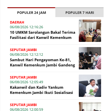
POPULER 24 JAM
POPULER 7 HARI
DAERAH
06/08/2026 12:16:26
10 UMKM Sarolangun Bakal Terima
Fasilitasi dari Kanwil Kemenkum
Jambi Untuk Pendaftaran Merek
SEPUTAR JAMBI
06/08/2026 12:12:12
Sambut Hari Pengayoman Ke-81,
Kanwil Kemenkum Jambi Gandeng
BNI Bahas Pembiayaan Hak Cipta
Gratis
SEPUTAR JAMBI
06/08/2026 12:05:49
Kakanwil dan Kadiv Yankum
Kemenkum Jambi Ikuti Sosialisasi
Penetapan Korporasi Nonaktif
Secara Admin
SEPUTAR JAMBI
06/08/2026 12:00:59