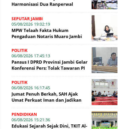
Harmonisasi Dua Ranperwal
Pelayanan Kesehatan Kota Jambi
SEPUTAR JAMBI
05/08/2026 19:02:19
MPW Telaah Fakta Hukum
Pengaduan Notaris Muaro Jambi
POLITIK
06/08/2026 17:45:13
Pansus I DPRD Provinsi Jambi Gelar
Konferensi Pers: Tolak Tawaran PI
7% PetroChina, Siap Gandeng KPK
POLITIK
06/08/2026 16:17:45
Jumat Penuh Berkah, SAH Ajak
Umat Perkuat Iman dan Jadikan
Akhlak sebagai Landasan
Membangun Bangsa
PENDIDIKAN
06/08/2026 15:21:36
Edukasi Sejarah Sejak Dini, TKIT Al-