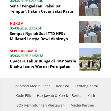
06/08/2026 08:21:40
Sentil Pengadaan 'Pakai Jet
Tempur', Hakim Cecar Saksi Kasus
Perumda Tirta Mayang Jambi
HUKUM
05/08/2026 23:56:41
Sempat Ngelak Soal TTD HPS :
Millasari Lestya Dewi Akhirnya
Ngaku di Sidang Tirta Mayang
SEPUTAR JAMBI
05/08/2026 21:58:38
Upacara Tabur Bunga di TMP Satria
Bhakti Jambi Warnai Peringatan
Hari Pengayoman Ke-81
Pedoman Media Siber
Redaksi
Tentang Kami
Kode Etik
Hak Jawab & Koreksi Berita
Karir
SOP Perlindungan Wartawan
Media Partner