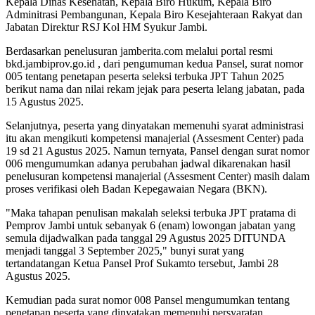
Kepala Dinas Kesehatan, Kepala Biro Hukum, Kepala Biro
Adminitrasi Pembangunan, Kepala Biro Kesejahteraan Rakyat dan
Jabatan Direktur RSJ Kol HM Syukur Jambi.
Berdasarkan penelusuran jamberita.com melalui portal resmi
bkd.jambiprov.go.id , dari pengumuman kedua Pansel, surat nomor
005 tentang penetapan peserta seleksi terbuka JPT Tahun 2025
berikut nama dan nilai rekam jejak para peserta lelang jabatan, pada
15 Agustus 2025.
Selanjutnya, peserta yang dinyatakan memenuhi syarat administrasi
itu akan mengikuti kompetensi manajerial (Assesment Center) pada
19 sd 21 Agustus 2025. Namun ternyata, Pansel dengan surat nomor
006 mengumumkan adanya perubahan jadwal dikarenakan hasil
penelusuran kompetensi manajerial (Assesment Center) masih dalam
proses verifikasi oleh Badan Kepegawaian Negara (BKN).
"Maka tahapan penulisan makalah seleksi terbuka JPT pratama di
Pemprov Jambi untuk sebanyak 6 (enam) lowongan jabatan yang
semula dijadwalkan pada tanggal 29 Agustus 2025 DITUNDA
menjadi tanggal 3 September 2025," bunyi surat yang
tertandatangan Ketua Pansel Prof Sukamto tersebut, Jambi 28
Agustus 2025.
Kemudian pada surat nomor 008 Pansel mengumumkan tentang
penetapan peserta yang dinyatakan memenuhi persyaratan