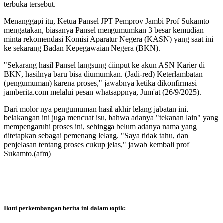
terbuka tersebut.
Menanggapi itu, Ketua Pansel JPT Pemprov Jambi Prof Sukamto
mengatakan, biasanya Pansel mengumumkan 3 besar kemudian
minta rekomendasi Komisi Aparatur Negera (KASN) yang saat ini
ke sekarang Badan Kepegawaian Negera (BKN).
"Sekarang hasil Pansel langsung diinput ke akun ASN Karier di
BKN, hasilnya baru bisa diumumkan. (Jadi-red) Keterlambatan
(pengumuman) karena proses," jawabnya ketika dikonfirmasi
jamberita.com melalui pesan whatsappnya, Jum'at (26/9/2025).
Dari molor nya pengumuman hasil akhir lelang jabatan ini,
belakangan ini juga mencuat isu, bahwa adanya "tekanan lain" yang
mempengaruhi proses ini, sehingga belum adanya nama yang
ditetapkan sebagai pemenang lelang. "Saya tidak tahu, dan
penjelasan tentang proses cukup jelas," jawab kembali prof
Sukamto.(afm)
Ikuti perkembangan berita ini dalam topik: