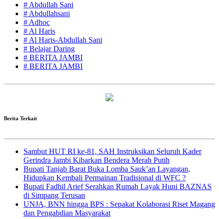
# Abdullah Sani
# Abdullahsani
# Adhoc
# Al Haris
# Al Haris-Abdullah Sani
# Belajar Daring
# BERITA JAMBI
# BERITA JAMBI
Berita Terkait
Sambut HUT RI ke-81, SAH Instruksikan Seluruh Kader
Gerindra Jambi Kibarkan Bendera Merah Putih
Bupati Tanjab Barat Buka Lomba Sauk’an Layangan,
Hidupkan Kembali Permainan Tradisional di WFC ?
Bupati Fadhil Arief Serahkan Rumah Layak Huni BAZNAS
di Simpang Terusan
UNJA, BNN hingga BPS : Sepakat Kolaborasi Riset Magang
dan Pengabdian Masyarakat