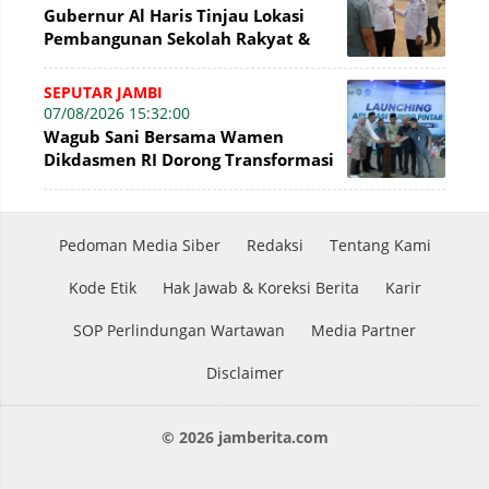
Gubernur Al Haris Tinjau Lokasi
Pembangunan Sekolah Rakyat &
Lokasi Pembangunan BTN Bungo
Green City
SEPUTAR JAMBI
07/08/2026 15:32:00
Wagub Sani Bersama Wamen
Dikdasmen RI Dorong Transformasi
Digital Pendidikan di Jambi
Pedoman Media Siber
Redaksi
Tentang Kami
Kode Etik
Hak Jawab & Koreksi Berita
Karir
SOP Perlindungan Wartawan
Media Partner
Disclaimer
© 2026 jamberita.com