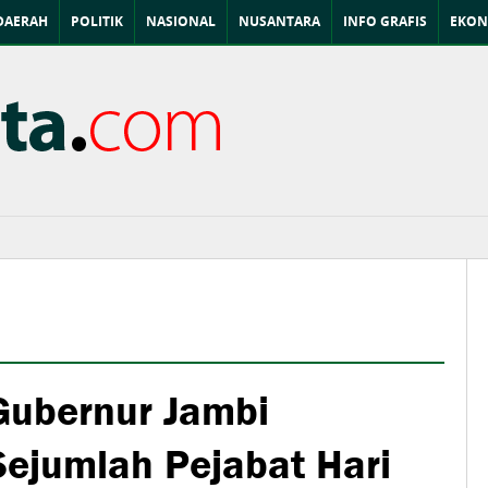
DAERAH
POLITIK
NASIONAL
NUSANTARA
INFO GRAFIS
EKON
ubernur Jambi
Sejumlah Pejabat Hari