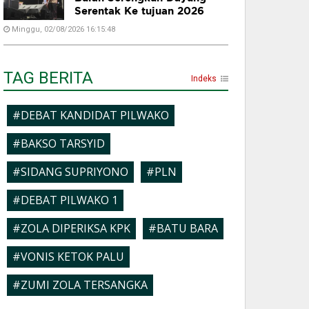
Serentak Ke tujuan 2026
Minggu, 02/08/2026 16:15:48
TAG BERITA
Indeks
#DEBAT KANDIDAT PILWAKO
#BAKSO TARSYID
#SIDANG SUPRIYONO
#PLN
#DEBAT PILWAKO 1
#ZOLA DIPERIKSA KPK
#BATU BARA
#VONIS KETOK PALU
#ZUMI ZOLA TERSANGKA