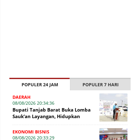
POPULER 24 JAM
POPULER 7 HARI
DAERAH
08/08/2026 20:34:36
Bupati Tanjab Barat Buka Lomba
Sauk’an Layangan, Hidupkan
Kembali Permainan Tradisional di
WFC ?
EKONOMI BISNIS
08/08/2026 20:33:29