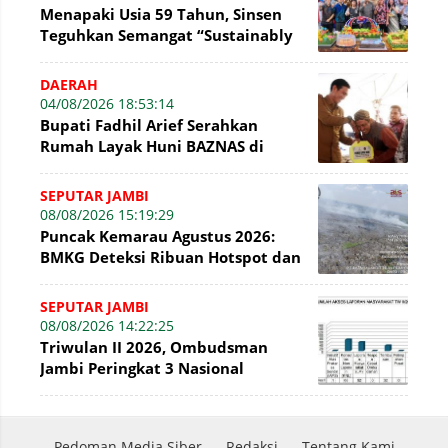
Menapaki Usia 59 Tahun, Sinsen
Teguhkan Semangat “Sustainably
Growing”
DAERAH
04/08/2026 18:53:14
Bupati Fadhil Arief Serahkan
Rumah Layak Huni BAZNAS di
Simpang Terusan
SEPUTAR JAMBI
08/08/2026 15:19:29
Puncak Kemarau Agustus 2026:
BMKG Deteksi Ribuan Hotspot dan
Kabut Asap di Jambi
SEPUTAR JAMBI
08/08/2026 14:22:25
Triwulan II 2026, Ombudsman
Jambi Peringkat 3 Nasional
Penyelesaian Laporan
Pedoman Media Siber
Redaksi
Tentang Kami