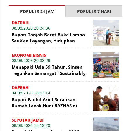
POPULER 24 JAM
POPULER 7 HARI
DAERAH
08/08/2026 20:34:36
Bupati Tanjab Barat Buka Lomba
Sauk’an Layangan, Hidupkan
Kembali Permainan Tradisional di
WFC ?
EKONOMI BISNIS
08/08/2026 20:33:29
Menapaki Usia 59 Tahun, Sinsen
Teguhkan Semangat “Sustainably
Growing”
DAERAH
04/08/2026 18:53:14
Bupati Fadhil Arief Serahkan
Rumah Layak Huni BAZNAS di
Simpang Terusan
SEPUTAR JAMBI
08/08/2026 15:19:29