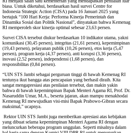
RI menjadi salah satu kementerian yang mendapatkan penilaian luar
biasa. Untuk diketahui, berdasarkan hasil survei Centre for
Indonesia Strategic Action (CISA) pada 16 Januari 2025 yang
bertajuk “100 Hari Kerja: Performa Kinerja Pemerintah dan
Dinamika Sosial dan Politik Nasional”, dinyatakan bahwa Kemenag
RI memperoleh skor kinerja optimal sebesar 23,63 persen.
Survei CISA tersebut diukur berdasarkan 10 indikator utama, yakni
komunikasi (30,45 persen), integritas (21,61 persen), kepemimpinan
(19,43 persen), pelayanan publik (10,26 persen), etos kerja (5,47
persen), program kerja (4,37 persen), anti korupsi (3,36 persen),
inovasi (2,52 persen), independensi (1,68 persen), dan
responsibilitas (0,84 persen).
“UIN STS Jambi sebagai perguruan tinggi di bawah Kemenag RI
tentunya ikut bangga atas pencapaian yang berhasil diraih. Kita
sangat mengapresiasi atas penilaian tersebut, dan makin yakin
bahwa di bawah kepemimpinan Bapak Menteri Agama RI, Prof. Dr.
Nasaruddin Umar, M.A., beserta jajaran, akan mampu menakhodai
Kemenag RI mewujudkan visi-misi Bapak Prabowo-Gibran secara
maksimal,” ucapnya.
Rektor UIN STS Jambi juga memberikan apresiasi atas kebijakan
yang dibuat selama kepemimpinan Menteri Agama RI dengan
meluncurkan beberapa program unggulan. Seperti misalnya dalam
hal kerja sama dengan Komisi VIII DPR RI untuk menurunkan