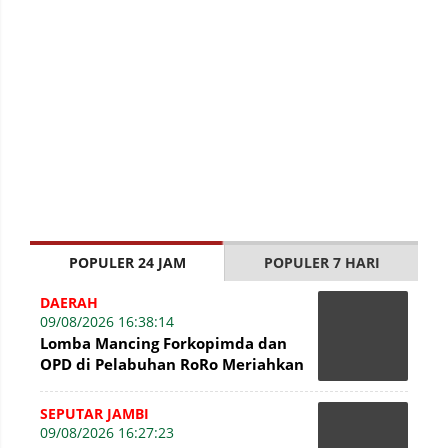
POPULER 24 JAM
POPULER 7 HARI
DAERAH
09/08/2026 16:38:14
Lomba Mancing Forkopimda dan
OPD di Pelabuhan RoRo Meriahkan
HUT ke-81 RI dan ke-61 Tanjab
Barat
SEPUTAR JAMBI
09/08/2026 16:27:23