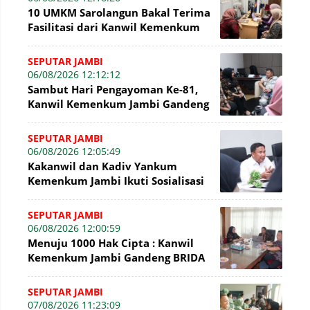
10 UMKM Sarolangun Bakal Terima
Fasilitasi dari Kanwil Kemenkum
Jambi Untuk Pendaftaran Merek
SEPUTAR JAMBI
06/08/2026 12:12:12
Sambut Hari Pengayoman Ke-81,
Kanwil Kemenkum Jambi Gandeng
BNI Bahas Pembiayaan Hak Cipta
Gratis
SEPUTAR JAMBI
06/08/2026 12:05:49
Kakanwil dan Kadiv Yankum
Kemenkum Jambi Ikuti Sosialisasi
Penetapan Korporasi Nonaktif
Secara Admin
SEPUTAR JAMBI
06/08/2026 12:00:59
Menuju 1000 Hak Cipta : Kanwil
Kemenkum Jambi Gandeng BRIDA
Inventarisasi Potensi Karya
SEPUTAR JAMBI
07/08/2026 11:23:09