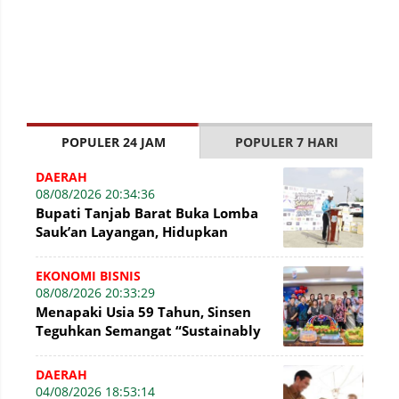
POPULER 24 JAM
POPULER 7 HARI
DAERAH
08/08/2026 20:34:36
Bupati Tanjab Barat Buka Lomba
Sauk’an Layangan, Hidupkan
Kembali Permainan Tradisional di
WFC ?
EKONOMI BISNIS
08/08/2026 20:33:29
Menapaki Usia 59 Tahun, Sinsen
Teguhkan Semangat “Sustainably
Growing”
DAERAH
04/08/2026 18:53:14