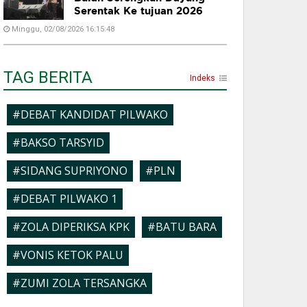
Serentak Ke tujuan 2026
Minggu, 02/08/2026 16:15:48
TAG BERITA
Indeks
#DEBAT KANDIDAT PILWAKO
#BAKSO TARSYID
#SIDANG SUPRIYONO
#PLN
#DEBAT PILWAKO 1
#ZOLA DIPERIKSA KPK
#BATU BARA
#VONIS KETOK PALU
#ZUMI ZOLA TERSANGKA