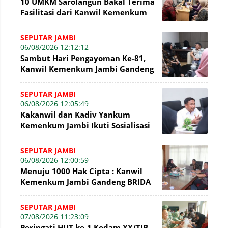
10 UMKM Sarolangun Bakal Terima
Fasilitasi dari Kanwil Kemenkum
Jambi Untuk Pendaftaran Merek
SEPUTAR JAMBI
06/08/2026 12:12:12
Sambut Hari Pengayoman Ke-81,
Kanwil Kemenkum Jambi Gandeng
BNI Bahas Pembiayaan Hak Cipta
Gratis
SEPUTAR JAMBI
06/08/2026 12:05:49
Kakanwil dan Kadiv Yankum
Kemenkum Jambi Ikuti Sosialisasi
Penetapan Korporasi Nonaktif
Secara Admin
SEPUTAR JAMBI
06/08/2026 12:00:59
Menuju 1000 Hak Cipta : Kanwil
Kemenkum Jambi Gandeng BRIDA
Inventarisasi Potensi Karya
SEPUTAR JAMBI
07/08/2026 11:23:09
Peringati HUT ke-1 Kodam XX/TIB,