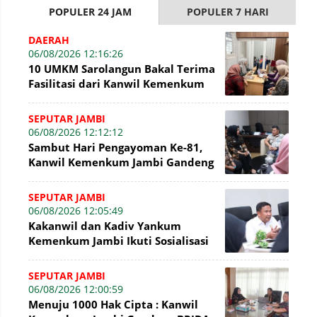
POPULER 24 JAM
POPULER 7 HARI
DAERAH
06/08/2026 12:16:26
10 UMKM Sarolangun Bakal Terima
Fasilitasi dari Kanwil Kemenkum
Jambi Untuk Pendaftaran Merek
SEPUTAR JAMBI
06/08/2026 12:12:12
Sambut Hari Pengayoman Ke-81,
Kanwil Kemenkum Jambi Gandeng
BNI Bahas Pembiayaan Hak Cipta
Gratis
SEPUTAR JAMBI
06/08/2026 12:05:49
Kakanwil dan Kadiv Yankum
Kemenkum Jambi Ikuti Sosialisasi
Penetapan Korporasi Nonaktif
Secara Admin
SEPUTAR JAMBI
06/08/2026 12:00:59
Menuju 1000 Hak Cipta : Kanwil