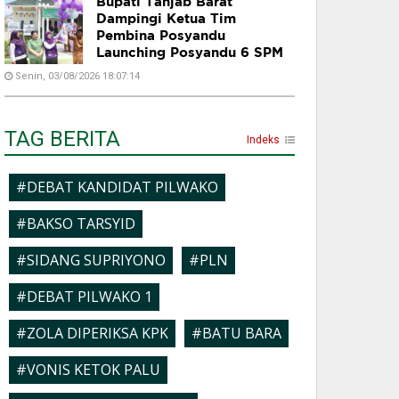
Bupati Tanjab Barat
Dampingi Ketua Tim
Pembina Posyandu
Launching Posyandu 6 SPM
Senin, 03/08/2026 18:07:14
TAG BERITA
Indeks
#DEBAT KANDIDAT PILWAKO
#BAKSO TARSYID
#SIDANG SUPRIYONO
#PLN
#DEBAT PILWAKO 1
#ZOLA DIPERIKSA KPK
#BATU BARA
#VONIS KETOK PALU