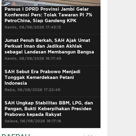
Pansus I DPRD Provinsi Jambi Gelar
Konferensi Pers: Tolak Tawaran PI 7%
PetroChina, Siap Gandeng KPK
Kamis, 06/08/2026 17:45:13
Jumat Penuh Berkah, SAH Ajak Umat
Perkuat Iman dan Jadikan Akhlak
sebagai Landasan Membangun Bangsa
Kamis, 06/08/2026 16:17:45
SAH Sebut Era Prabowo Menjadi
Tonggak Kemerdekaan Petani
Indonesia
Rabu, 06/08/2026 17:22:49
SAH Ungkap Stabilitas BBM, LPG, dan
Pangan, Bukti Keberpihakan Presiden
Prabowo kepada Rakyat
Selasa, 06/08/2026 16:17:16