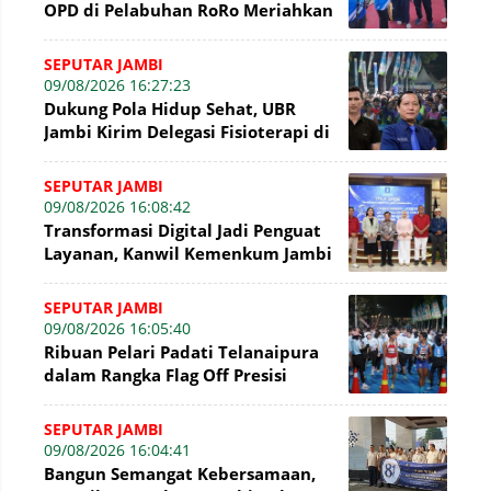
OPD di Pelabuhan RoRo Meriahkan
HUT ke-81 RI dan ke-61 Tanjab
Barat
SEPUTAR JAMBI
09/08/2026 16:27:23
Dukung Pola Hidup Sehat, UBR
Jambi Kirim Delegasi Fisioterapi di
Presisi Merdeka Run 2026
SEPUTAR JAMBI
09/08/2026 16:08:42
Transformasi Digital Jadi Penguat
Layanan, Kanwil Kemenkum Jambi
Gelar Talkshow Hari Pengayoman
SEPUTAR JAMBI
09/08/2026 16:05:40
Ribuan Pelari Padati Telanaipura
dalam Rangka Flag Off Presisi
Merdeka Run 2026
SEPUTAR JAMBI
09/08/2026 16:04:41
Bangun Semangat Kebersamaan,