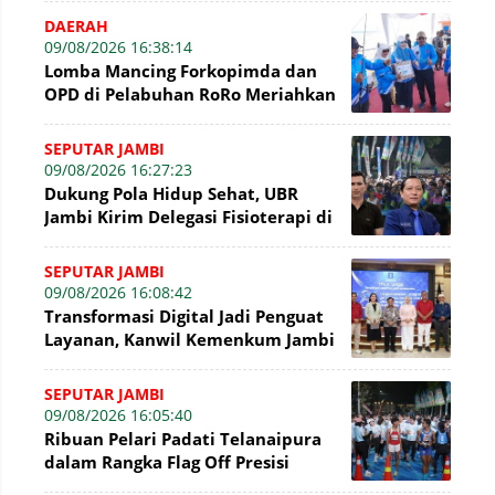
TNI-Polri dan BP
DAERAH
09/08/2026 16:38:14
Lomba Mancing Forkopimda dan
OPD di Pelabuhan RoRo Meriahkan
HUT ke-81 RI dan ke-61 Tanjab
Barat
SEPUTAR JAMBI
09/08/2026 16:27:23
Dukung Pola Hidup Sehat, UBR
Jambi Kirim Delegasi Fisioterapi di
Presisi Merdeka Run 2026
SEPUTAR JAMBI
09/08/2026 16:08:42
Transformasi Digital Jadi Penguat
Layanan, Kanwil Kemenkum Jambi
Gelar Talkshow Hari Pengayoman
SEPUTAR JAMBI
09/08/2026 16:05:40
Ribuan Pelari Padati Telanaipura
dalam Rangka Flag Off Presisi
Merdeka Run 2026