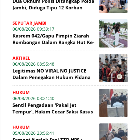
Dua Oknum Polisi Ditangkap Polda
Jambi, Diduga Tipu 12 Korban
Rekrutmen Bintara Polri
SEPUTAR JAMBI
06/08/2026 09:39:17
Kasrem 042/Gapu Pimpin Ziarah
Rombongan Dalam Rangka Hut Ke-
1 Kodam XX/Tuanku Imam Bonjol
ARTIKEL
06/08/2026 08:55:48
Legitimas NO VIRAL NO JUSTICE
Dalam Penegakan Hukum Pidana
HUKUM
06/08/2026 08:21:40
Sentil Pengadaan 'Pakai Jet
Tempur', Hakim Cecar Saksi Kasus
Perumda Tirta Mayang Jambi
HUKUM
05/08/2026 23:56:41
Sempat Ngelak Soal TTD HPS :