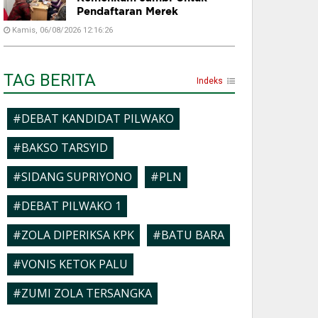
Pendaftaran Merek
Kamis, 06/08/2026 12:16:26
TAG BERITA
Indeks
#DEBAT KANDIDAT PILWAKO
#BAKSO TARSYID
#SIDANG SUPRIYONO
#PLN
#DEBAT PILWAKO 1
#ZOLA DIPERIKSA KPK
#BATU BARA
#VONIS KETOK PALU
#ZUMI ZOLA TERSANGKA