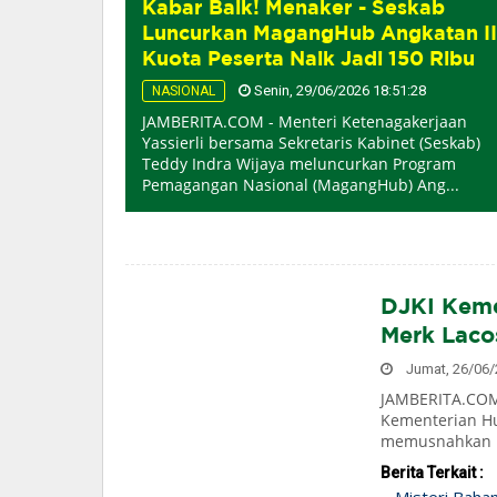
Kabar Baik! Menaker - Seskab
Luncurkan MagangHub Angkatan II
Kuota Peserta Naik Jadi 150 Ribu
Senin, 29/06/2026 18:51:28
NASIONAL
JAMBERITA.COM - Menteri Ketenagakerjaan
Yassierli bersama Sekretaris Kabinet (Seskab)
Teddy Indra Wijaya meluncurkan Program
Pemagangan Nasional (MagangHub) Ang...
DJKI Keme
Merk Lacos
Jumat, 26/06/2
JAMBERITA.COM -
Kementerian H
memusnahkan ra
Berita Terkait :