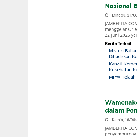
Nasional 
Minggu, 21/06/
JAMBERITA.COM
menggelar Orie
22 Juni 2026 yan
Berita Terkait :
Misteri Baha
Dihadirkan Ke
Kanwil Keme
Kesehatan Ko
MPW Telaah 
Wamenaker
dalam Pen
Kamis, 18/06/2
JAMBERITA.COM—
penyempurnaan 