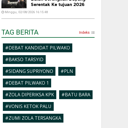
Serentak Ke tujuan 2026
Minggu, 02/08/2026 16:15:48
TAG BERITA
Indeks
#DEBAT KANDIDAT PILWAKO
#BAKSO TARSYID
#SIDANG SUPRIYONO
#PLN
#DEBAT PILWAKO 1
#ZOLA DIPERIKSA KPK
#BATU BARA
#VONIS KETOK PALU
#ZUMI ZOLA TERSANGKA