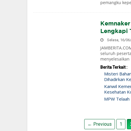
pemangku kepen
Kemnaker 
Lengkapi 
Selasa, 16/06/
JAMBERITA.COM
seluruh pesert
menyelesaikan s
Berita Terkait :
Misteri Baha
Dihadirkan Ke
Kanwil Keme
Kesehatan Ko
MPW Telaah 
← Previous
1