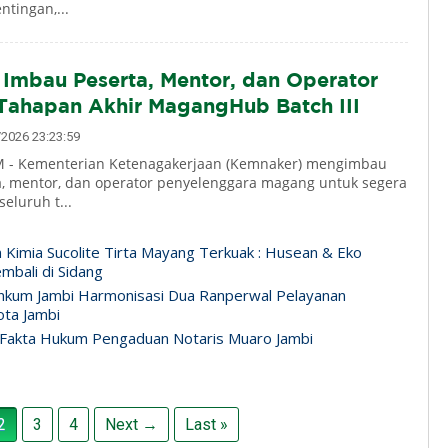
tingan,...
Imbau Peserta, Mentor, dan Operator
Tahapan Akhir MagangHub Batch III
2026 23:23:59
 - Kementerian Ketenagakerjaan (Kemnaker) mengimbau
a, mentor, dan operator penyelenggara magang untuk segera
eluruh t...
n Kimia Sucolite Tirta Mayang Terkuak : Husean & Eko
mbali di Sidang
nkum Jambi Harmonisasi Dua Ranperwal Pelayanan
ta Jambi
Fakta Hukum Pengaduan Notaris Muaro Jambi
2
3
4
Next →
Last »