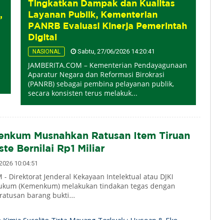
Tingkatkan Dampak dan Kualitas
,
Layanan Publik, Kementerian
PANRB Evaluasi Kinerja Pemerintah
Digital
Sabtu, 27/06/2026 14:20:41
NASIONAL
JAMBERITA.COM – Kementerian Pendayagunaan
Aparatur Negara dan Reformasi Birokrasi
(PANRB) sebagai pembina pelayanan publik,
secara konsisten terus melakuk...
nkum Musnahkan Ratusan Item Tiruan
te Bernilai Rp1 Miliar
026 10:04:51
 Direktorat Jenderal Kekayaan Intelektual atau DJKI
ukum (Kemenkum) melakukan tindakan tegas dengan
tusan barang bukti...