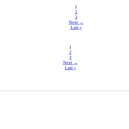
1
2
3
Next →
Last »
1
2
3
Next →
Last »