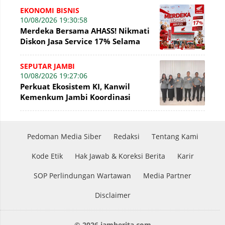
Sengketa KI
EKONOMI BISNIS
10/08/2026 19:30:58
Merdeka Bersama AHASS! Nikmati
Diskon Jasa Service 17% Selama
Agustus
SEPUTAR JAMBI
10/08/2026 19:27:06
Perkuat Ekosistem KI, Kanwil
Kemenkum Jambi Koordinasi
dengan Sekretaris DJKI
Pedoman Media Siber
Redaksi
Tentang Kami
Kode Etik
Hak Jawab & Koreksi Berita
Karir
SOP Perlindungan Wartawan
Media Partner
Disclaimer
© 2026 jamberita.com