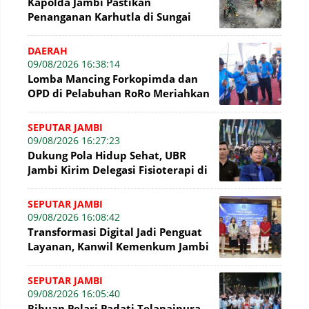
Kapolda Jambi Pastikan
Penanganan Karhutla di Sungai
Gelam Terus Dilakukan
DAERAH
09/08/2026 16:38:14
Lomba Mancing Forkopimda dan
OPD di Pelabuhan RoRo Meriahkan
HUT ke-81 RI dan ke-61 Tanjab
Barat
SEPUTAR JAMBI
09/08/2026 16:27:23
Dukung Pola Hidup Sehat, UBR
Jambi Kirim Delegasi Fisioterapi di
Presisi Merdeka Run 2026
SEPUTAR JAMBI
09/08/2026 16:08:42
Transformasi Digital Jadi Penguat
Layanan, Kanwil Kemenkum Jambi
Gelar Talkshow Hari Pengayoman
SEPUTAR JAMBI
09/08/2026 16:05:40
Ribuan Pelari Padati Telanaipura