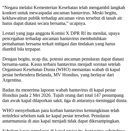
“Negara melalui Kementerian Kesehatan telah mengambil langkah
konkret untuk mewaspadai ancaman hantavirus. Meski begitu,
kekhawatiran publik terhadap ancaman virus tersebut di tanah air
harus dapat diatasi secara bersama,” ucapnya.
Lestari yang juga anggota Komisi X DPR RI itu menilai, upaya
pencegahan terhadap ancaman hantavirus membutuhkan
pemahaman bersama terkait mitigasi dan tindakan yang harus
diambil bila terpapar.
Dengan begitu, ucap dia, potensi ancaman penularan dapat diatasi
bersama-sama. Kasus terbaru hantavirus menjadi sorotan setelah
Organisasi Kesehatan Dunia (WHO) memantau wabah di kapal
pesiar berbendera Belanda, MV Hondius, yang berlayar dari
Argentina.
Badan itu menerima laporan wabah hantavirus di kapal pesiar
Hondius pada 2 Mei 2026. Tujuh orang dari total 147 penumpang
dan awak kapal dilaporkan sakit, tiga di antaranya meninggal dunia.
WHO menyebutkan para korban hantavirus kemungkinan telah
terinfeksi sebelum naik ke kapal pesiar tersebut. Penularan
antarmanusia di atas kapal menjadi tidak dapat dikesampingkan.
Sebelum kasus penularan di kapal pesiar itu, hantavirus sebetulnya