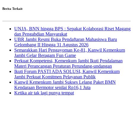
Berita Terkait
UNJA, BNN hingga BPS : Sepakat Kolaborasi Riset Magang
dan Pengabdian Masyarakat
UBR Jambi Resmi Buka Pendaftaran Mahasiswa Baru
Gelombang II Hingga 31 Agustus 2026
Semarakkan Hari Pengayoman Ke-81, Kanwil Kemenkum
Jambi Gelar Beragam Fun Game
Perkuat Kompetensi, Kemenkum Jambi Ikuti Pendalaman
Materi Perancangan Peraturan Perundang-undangan
Ikuti Forum PASTI ADA SOLUSI, Kanwil Kemenkum
Jambi Perkuat Komitmen Pelayanan Publik
Kanwil Kemenkum Jambi Sukses Lelang Paket BMN
Kendaraan Bermotor senilai Rp16,1 Juta
Ketika air tak lagi punya tempat