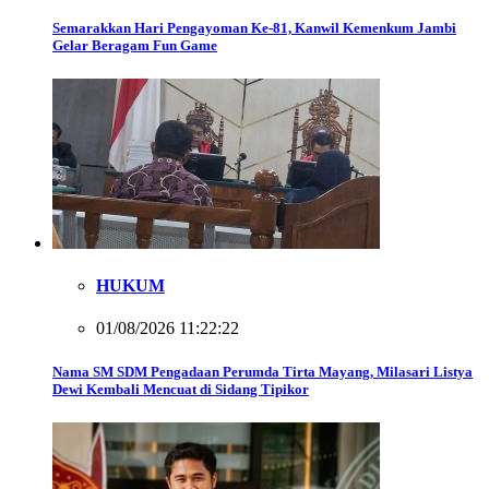
Semarakkan Hari Pengayoman Ke-81, Kanwil Kemenkum Jambi
Gelar Beragam Fun Game
HUKUM
01/08/2026 11:22:22
Nama SM SDM Pengadaan Perumda Tirta Mayang, Milasari Listya
Dewi Kembali Mencuat di Sidang Tipikor