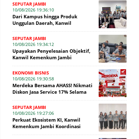
SEPUTAR JAMBI
10/08/2026 19:36:10
Dari Kampus hingga Produk
Unggulan Daerah, Kanwil
Kemenkum Jambi Konsultasikan
Penguatan Kerja Sama
SEPUTAR JAMBI
10/08/2026 19:34:12
Upayakan Penyelesaian Objektif,
Kanwil Kemenkum Jambi
Konsultasikan Perkembangan
Sengketa KI
EKONOMI BISNIS
10/08/2026 19:30:58
Merdeka Bersama AHASS! Nikmati
Diskon Jasa Service 17% Selama
Agustus
SEPUTAR JAMBI
10/08/2026 19:27:06
Perkuat Ekosistem KI, Kanwil
Kemenkum Jambi Koordinasi
dengan Sekretaris DJKI