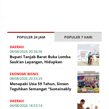
POPULER 24 JAM
POPULER 7 HARI
DAERAH
08/08/2026 20:34:36
Bupati Tanjab Barat Buka Lomba
Sauk’an Layangan, Hidupkan
Kembali Permainan Tradisional di
WFC ?
EKONOMI BISNIS
08/08/2026 20:33:29
Menapaki Usia 59 Tahun, Sinsen
Teguhkan Semangat “Sustainably
Growing”
DAERAH
04/08/2026 18:53:14