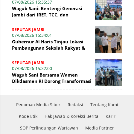
07/08/2026 15:35:37
Wagub Sani: Bentengi Generasi
Jambi dari IRET, TCC, dan
Perundungan Dimulai dari Sekolah
SEPUTAR JAMBI
07/08/2026 15:34:01
Gubernur Al Haris Tinjau Lokasi
Pembangunan Sekolah Rakyat &
Lokasi Pembangunan BTN Bungo
Green City
SEPUTAR JAMBI
07/08/2026 15:32:00
Wagub Sani Bersama Wamen
Dikdasmen RI Dorong Transformasi
Digital Pendidikan di Jambi
Pedoman Media Siber
Redaksi
Tentang Kami
Kode Etik
Hak Jawab & Koreksi Berita
Karir
SOP Perlindungan Wartawan
Media Partner