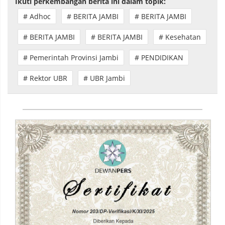
Ikuti perkembangan berita ini dalam topik:
# Adhoc
# BERITA JAMBI
# BERITA JAMBI
# BERITA JAMBI
# BERITA JAMBI
# Kesehatan
# Pemerintah Provinsi Jambi
# PENDIDIKAN
# Rektor UBR
# UBR Jambi