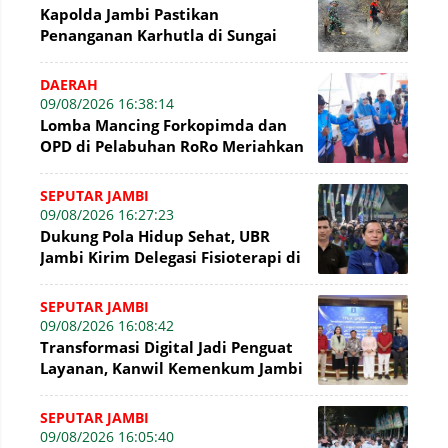
Kapolda Jambi Pastikan
Penanganan Karhutla di Sungai
Gelam Terus Dilakukan
DAERAH
09/08/2026 16:38:14
Lomba Mancing Forkopimda dan
OPD di Pelabuhan RoRo Meriahkan
HUT ke-81 RI dan ke-61 Tanjab
Barat
SEPUTAR JAMBI
09/08/2026 16:27:23
Dukung Pola Hidup Sehat, UBR
Jambi Kirim Delegasi Fisioterapi di
Presisi Merdeka Run 2026
SEPUTAR JAMBI
09/08/2026 16:08:42
Transformasi Digital Jadi Penguat
Layanan, Kanwil Kemenkum Jambi
Gelar Talkshow Hari Pengayoman
SEPUTAR JAMBI
09/08/2026 16:05:40