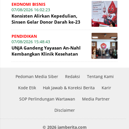
EKONOMI BISNIS
07/08/2026 16:02:23
Konsisten Alirkan Kepedulian,
Sinsen Gelar Donor Darah ke-23
dalam Perayaan Anniversary
Sinsen
PENDIDIKAN
07/08/2026 15:48:43
UNJA Gandeng Yayasan An-Nahl
Kembangkan Klinik Kesehatan
Pesantren
Pedoman Media Siber
Redaksi
Tentang Kami
Kode Etik
Hak Jawab & Koreksi Berita
Karir
SOP Perlindungan Wartawan
Media Partner
Disclaimer
© 2026 jamberita.com