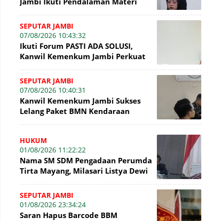
Jambi Ikuti Pendalaman Materi
Perancangan Peraturan
Perundang-undangan
SEPUTAR JAMBI
07/08/2026 10:43:32
Ikuti Forum PASTI ADA SOLUSI,
Kanwil Kemenkum Jambi Perkuat
Komitmen Pelayanan Publik
SEPUTAR JAMBI
07/08/2026 10:40:31
Kanwil Kemenkum Jambi Sukses
Lelang Paket BMN Kendaraan
Bermotor senilai Rp16,1 Juta
HUKUM
01/08/2026 11:22:22
Nama SM SDM Pengadaan Perumda
Tirta Mayang, Milasari Listya Dewi
Kembali Mencuat di Sidang Tipikor
SEPUTAR JAMBI
01/08/2026 23:34:24
Saran Hapus Barcode BBM