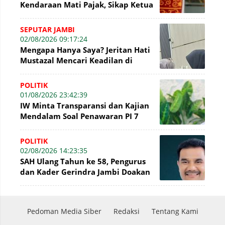
Kendaraan Mati Pajak, Sikap Ketua
DPRD Jambi Dikritik Pengamat
Hukum
SEPUTAR JAMBI
02/08/2026 09:17:24
Mengapa Hanya Saya? Jeritan Hati
Mustazal Mencari Keadilan di
Sidang Perumda Tirta Mayang
Jambi
POLITIK
01/08/2026 23:42:39
IW Minta Transparansi dan Kajian
Mendalam Soal Penawaran PI 7
Persen WK Jabung
POLITIK
02/08/2026 14:23:35
SAH Ulang Tahun ke 58, Pengurus
dan Kader Gerindra Jambi Doakan
Menjadi Pemimpin yang
Menginspirasi
Pedoman Media Siber
Redaksi
Tentang Kami