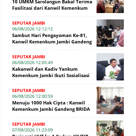
10 UMKM Sarolangun Bakal Terima
Fasilitasi dari Kanwil Kemenkum
Jambi Untuk Pendaftaran Merek
SEPUTAR JAMBI
06/08/2026 12:12:12
Sambut Hari Pengayoman Ke-81,
Kanwil Kemenkum Jambi Gandeng
BNI Bahas Pembiayaan Hak Cipta
Gratis
SEPUTAR JAMBI
06/08/2026 12:05:49
Kakanwil dan Kadiv Yankum
Kemenkum Jambi Ikuti Sosialisasi
Penetapan Korporasi Nonaktif
Secara Admin
SEPUTAR JAMBI
06/08/2026 12:00:59
Menuju 1000 Hak Cipta : Kanwil
Kemenkum Jambi Gandeng BRIDA
Inventarisasi Potensi Karya
SEPUTAR JAMBI
07/08/2026 11:23:09