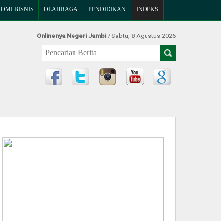
OMI BISNIS
OLAHRAGA
PENDIDIKAN
INDEKS
Onlinenya Negeri Jambi
/ Sabtu, 8 Agustus 2026
Find Us at: