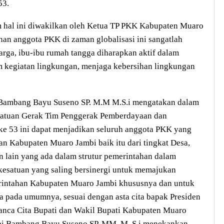
53.
 hal ini diwakilkan oleh Ketua TP PKK Kabupaten Muaro
nan anggota PKK di zaman globalisasi ini sangatlah
arga, ibu-ibu rumah tangga diharapkan aktif dalam
m kegiatan lingkungan, menjaga kebersihan lingkungan
 Bambang Bayu Suseno SP. M.M M.S.i mengatakan dalam
satuan Gerak Tim Penggerak Pemberdayaan dan
ke 53 ini dapat menjadikan seluruh anggota PKK yang
an Kabupaten Muaro Jambi baik itu dari tingkat Desa,
n lain yang ada dalam strutur pemerintahan dalam
kesatuan yang saling bersinergi untuk memajukan
rintahan Kabupaten Muaro Jambi khususnya dan untuk
 pada umumnya, sesuai dengan asta cita bapak Presiden
anca Cita Bupati dan Wakil Bupati Kabupaten Muaro
mbi Bambang Bayu Suseno SP. MM. M. S.i menekankan