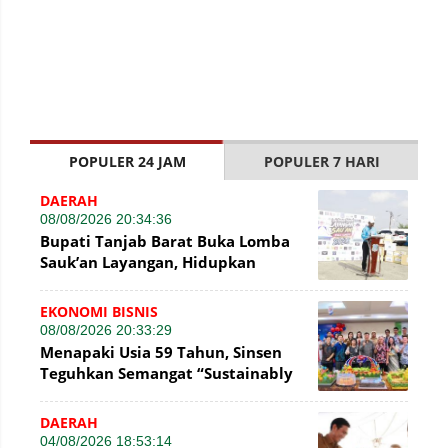
POPULER 24 JAM
POPULER 7 HARI
DAERAH
08/08/2026 20:34:36
Bupati Tanjab Barat Buka Lomba
Sauk’an Layangan, Hidupkan
Kembali Permainan Tradisional di
WFC ?
EKONOMI BISNIS
08/08/2026 20:33:29
Menapaki Usia 59 Tahun, Sinsen
Teguhkan Semangat “Sustainably
Growing”
DAERAH
04/08/2026 18:53:14