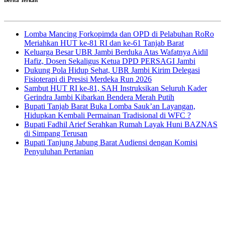
Lomba Mancing Forkopimda dan OPD di Pelabuhan RoRo
Meriahkan HUT ke-81 RI dan ke-61 Tanjab Barat
Keluarga Besar UBR Jambi Berduka Atas Wafatnya Aidil
Hafiz, Dosen Sekaligus Ketua DPD PERSAGI Jambi
Dukung Pola Hidup Sehat, UBR Jambi Kirim Delegasi
Fisioterapi di Presisi Merdeka Run 2026
Sambut HUT RI ke-81, SAH Instruksikan Seluruh Kader
Gerindra Jambi Kibarkan Bendera Merah Putih
Bupati Tanjab Barat Buka Lomba Sauk’an Layangan,
Hidupkan Kembali Permainan Tradisional di WFC ?
Bupati Fadhil Arief Serahkan Rumah Layak Huni BAZNAS
di Simpang Terusan
Bupati Tanjung Jabung Barat Audiensi dengan Komisi
Penyuluhan Pertanian