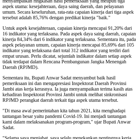
menyampaikan ringkasan hasil pemeriksaan yang meliputi tiga
aspek utama: kesejahteraan, daya saing daerah, dan pelayanan
umum. Secara keseluruhan, rata-rata capaian kinerja dari tiga aspek
tersebut adalah 85,76% dengan predikat kinerja "baik."
Untuk aspek kesejahteraan, capaian kinerja mencapai 91,20% dari
16 indikator yang terlaksana. Pada aspek daya saing daerah, capaian
kinerja 84,34% dari 6 indikator yang terlaksana. Sementara itu, pada
aspek pelayanan umum, capaian kinerja mencapai 85,69% dari 105
indikator yang terlaksana dari total 312 indikator yang terdiri dari
empat urusan. Perlu dicatat, sejumlah indikator dalam setiap aspek
tidak terdapat dalam Rencana Pembangunan Jangka Menengah
Daerah (RPJMD).
Sementara itu, Bupati Anwar Sadat menyambut baik hasil
pemeriksaan ini dan mengapresiasi Inspektorat Daerah Provinsi
Jambi atas kerja kerasnya. Ia juga menyampaikan terima kasih atas
kehadiran Inspektorat Provinsi Jambi untuk melihat sinkronisasi
RPJMD perangkat daerah terkait tiga aspek utama tersebut.
"Di masa awal pemerintahan kita tahun 2021, kita menghadapi
tantangan besar yaitu pandemi Covid-19. Ini menjadi tantangan
kami dalam melaksanakan program-program," ujar Bupati Anwar
Sadat.
"Selama saya menjabat, saya selalu menekankan pentingnya kerja