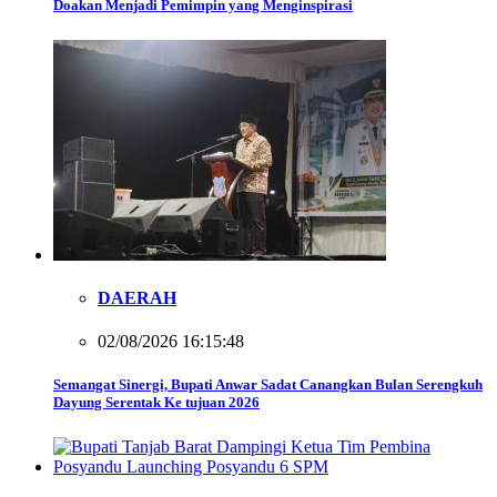
Doakan Menjadi Pemimpin yang Menginspirasi
DAERAH
02/08/2026 16:15:48
Semangat Sinergi, Bupati Anwar Sadat Canangkan Bulan Serengkuh
Dayung Serentak Ke tujuan 2026