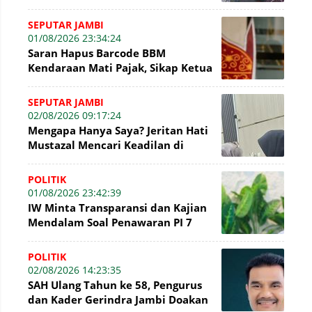
Kembali Mencuat di Sidang Tipikor
SEPUTAR JAMBI
01/08/2026 23:34:24
Saran Hapus Barcode BBM
Kendaraan Mati Pajak, Sikap Ketua
DPRD Jambi Dikritik Pengamat
Hukum
SEPUTAR JAMBI
02/08/2026 09:17:24
Mengapa Hanya Saya? Jeritan Hati
Mustazal Mencari Keadilan di
Sidang Perumda Tirta Mayang
Jambi
POLITIK
01/08/2026 23:42:39
IW Minta Transparansi dan Kajian
Mendalam Soal Penawaran PI 7
Persen WK Jabung
POLITIK
02/08/2026 14:23:35
SAH Ulang Tahun ke 58, Pengurus
dan Kader Gerindra Jambi Doakan