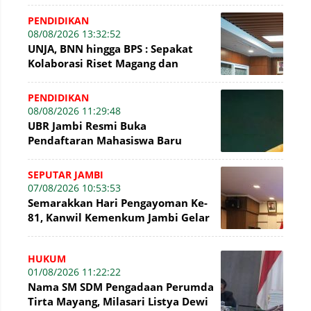
Kecelakaan Kerja
PENDIDIKAN
08/08/2026 13:32:52
UNJA, BNN hingga BPS : Sepakat
Kolaborasi Riset Magang dan
Pengabdian Masyarakat
PENDIDIKAN
08/08/2026 11:29:48
UBR Jambi Resmi Buka
Pendaftaran Mahasiswa Baru
Gelombang II Hingga 31 Agustus
2026
SEPUTAR JAMBI
07/08/2026 10:53:53
Semarakkan Hari Pengayoman Ke-
81, Kanwil Kemenkum Jambi Gelar
Beragam Fun Game
HUKUM
01/08/2026 11:22:22
Nama SM SDM Pengadaan Perumda
Tirta Mayang, Milasari Listya Dewi