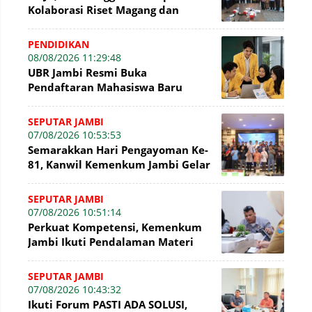
Kolaborasi Riset Magang dan
Pengabdian Masyarakat
PENDIDIKAN
08/08/2026 11:29:48
UBR Jambi Resmi Buka
Pendaftaran Mahasiswa Baru
Gelombang II Hingga 31 Agustus
2026
SEPUTAR JAMBI
07/08/2026 10:53:53
Semarakkan Hari Pengayoman Ke-
81, Kanwil Kemenkum Jambi Gelar
Beragam Fun Game
SEPUTAR JAMBI
07/08/2026 10:51:14
Perkuat Kompetensi, Kemenkum
Jambi Ikuti Pendalaman Materi
Perancangan Peraturan
Perundang-undangan
SEPUTAR JAMBI
07/08/2026 10:43:32
Ikuti Forum PASTI ADA SOLUSI,