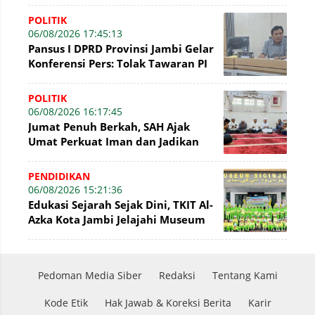
POLITIK
06/08/2026 17:45:13
Pansus I DPRD Provinsi Jambi Gelar
Konferensi Pers: Tolak Tawaran PI
7% PetroChina, Siap Gandeng KPK
POLITIK
06/08/2026 16:17:45
Jumat Penuh Berkah, SAH Ajak
Umat Perkuat Iman dan Jadikan
Akhlak sebagai Landasan
Membangun Bangsa
PENDIDIKAN
06/08/2026 15:21:36
Edukasi Sejarah Sejak Dini, TKIT Al-
Azka Kota Jambi Jelajahi Museum
Siginjei
Pedoman Media Siber
Redaksi
Tentang Kami
Kode Etik
Hak Jawab & Koreksi Berita
Karir