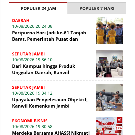
POPULER 24 JAM
POPULER 7 HARI
DAERAH
10/08/2026 20:24:38
Paripurna Hari Jadi ke-61 Tanjab
Barat, Pemerintah Pusat dan
Daerah perkuat Sinergi
SEPUTAR JAMBI
10/08/2026 19:36:10
Dari Kampus hingga Produk
Unggulan Daerah, Kanwil
Kemenkum Jambi Konsultasikan
Penguatan Kerja Sama
SEPUTAR JAMBI
10/08/2026 19:34:12
Upayakan Penyelesaian Objektif,
Kanwil Kemenkum Jambi
Konsultasikan Perkembangan
Sengketa KI
EKONOMI BISNIS
10/08/2026 19:30:58
Merdeka Bersama AHASS! Nikmati