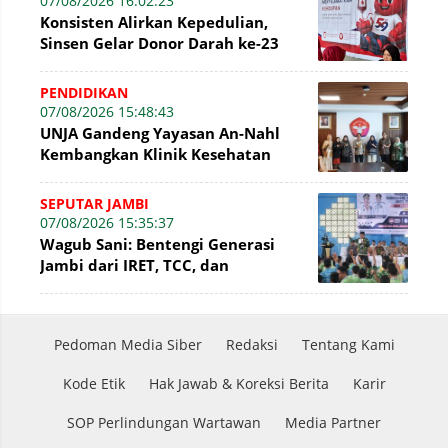
07/08/2026 16:02:23
Konsisten Alirkan Kepedulian,
Sinsen Gelar Donor Darah ke-23
dalam Perayaan Anniversary
Sinsen
PENDIDIKAN
07/08/2026 15:48:43
UNJA Gandeng Yayasan An-Nahl
Kembangkan Klinik Kesehatan
Pesantren
SEPUTAR JAMBI
07/08/2026 15:35:37
Wagub Sani: Bentengi Generasi
Jambi dari IRET, TCC, dan
Perundungan Dimulai dari Sekolah
Pedoman Media Siber
Redaksi
Tentang Kami
Kode Etik
Hak Jawab & Koreksi Berita
Karir
SOP Perlindungan Wartawan
Media Partner