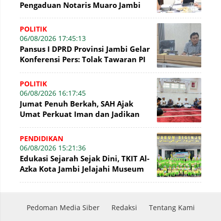
Pengaduan Notaris Muaro Jambi
POLITIK
06/08/2026 17:45:13
Pansus I DPRD Provinsi Jambi Gelar
Konferensi Pers: Tolak Tawaran PI
7% PetroChina, Siap Gandeng KPK
POLITIK
06/08/2026 16:17:45
Jumat Penuh Berkah, SAH Ajak
Umat Perkuat Iman dan Jadikan
Akhlak sebagai Landasan
Membangun Bangsa
PENDIDIKAN
06/08/2026 15:21:36
Edukasi Sejarah Sejak Dini, TKIT Al-
Azka Kota Jambi Jelajahi Museum
Siginjei
Pedoman Media Siber
Redaksi
Tentang Kami