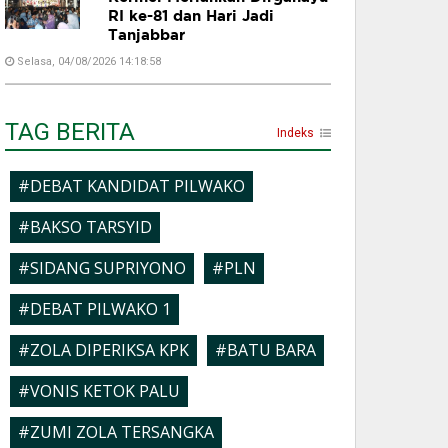
RI ke-81 dan Hari Jadi
Tanjabbar
Selasa, 04/08/2026 14:18:58
TAG BERITA
Indeks
#DEBAT KANDIDAT PILWAKO
#BAKSO TARSYID
#SIDANG SUPRIYONO
#PLN
#DEBAT PILWAKO 1
#ZOLA DIPERIKSA KPK
#BATU BARA
#VONIS KETOK PALU
#ZUMI ZOLA TERSANGKA