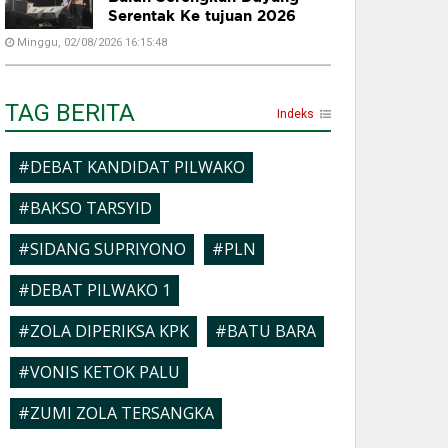
Serentak Ke tujuan 2026
Minggu, 02/08/2026 16:15:48
TAG BERITA
Indeks
#DEBAT KANDIDAT PILWAKO
#BAKSO TARSYID
#SIDANG SUPRIYONO
#PLN
#DEBAT PILWAKO 1
#ZOLA DIPERIKSA KPK
#BATU BARA
#VONIS KETOK PALU
#ZUMI ZOLA TERSANGKA