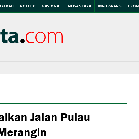
DAERAH
POLITIK
NASIONAL
NUSANTARA
INFO GRAFIS
EKON
baikan Jalan Pulau
Merangin