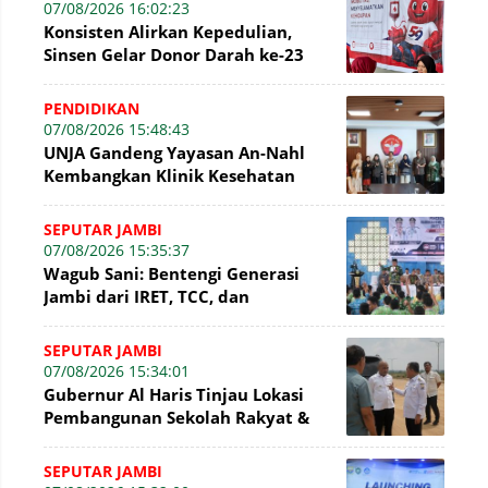
07/08/2026 16:02:23
Konsisten Alirkan Kepedulian,
Sinsen Gelar Donor Darah ke-23
dalam Perayaan Anniversary
Sinsen
PENDIDIKAN
07/08/2026 15:48:43
UNJA Gandeng Yayasan An-Nahl
Kembangkan Klinik Kesehatan
Pesantren
SEPUTAR JAMBI
07/08/2026 15:35:37
Wagub Sani: Bentengi Generasi
Jambi dari IRET, TCC, dan
Perundungan Dimulai dari Sekolah
SEPUTAR JAMBI
07/08/2026 15:34:01
Gubernur Al Haris Tinjau Lokasi
Pembangunan Sekolah Rakyat &
Lokasi Pembangunan BTN Bungo
Green City
SEPUTAR JAMBI