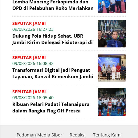
Lomba Mancing Forkopimda dan
OPD di Pelabuhan RoRo Meriahkan
HUT ke-81 RI dan ke-61 Tanjab
Barat
SEPUTAR JAMBI
09/08/2026 16:27:23
Dukung Pola Hidup Sehat, UBR
Jambi Kirim Delegasi Fisioterapi di
Presisi Merdeka Run 2026
SEPUTAR JAMBI
09/08/2026 16:08:42
Transformasi Digital Jadi Penguat
Layanan, Kanwil Kemenkum Jambi
Gelar Talkshow Hari Pengayoman
SEPUTAR JAMBI
09/08/2026 16:05:40
Ribuan Pelari Padati Telanaipura
dalam Rangka Flag Off Presisi
Merdeka Run 2026
Pedoman Media Siber
Redaksi
Tentang Kami