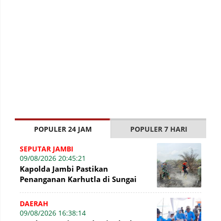
POPULER 24 JAM
POPULER 7 HARI
SEPUTAR JAMBI
09/08/2026 20:45:21
Kapolda Jambi Pastikan
Penanganan Karhutla di Sungai
Gelam Terus Dilakukan, Sinergi
TNI-Polri dan BP
DAERAH
09/08/2026 16:38:14