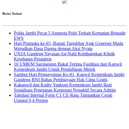
Berita Terkait
Polda Jambi Pecat 5 Anggota Polri Terkait Kematian Brigadir
EWS
Hari Pramuka ke-65, Bupati Tanjabbar Ajak Generasi Muda
Wujudkan Dasa Darma dengan Aksi Nyata
UNJA Gandeng Yayasan An-Nahl Kembangkan Klinik
Kesehatan Pesantren
10 UMKM Sarolangun Bakal Terima Fasilitasi dari Kanwil
Kemenkum Jambi Untuk Pendaftaran Merek
Sambut Hari Pengayoman Ke-81, Kanwil Kemenkum Jambi
Gandeng BNI Bahas Pembiayaan Hak Cipta Gratis
Kakanwil dan Kadiv Yankum Kemenkum Jambi Ikuti
Sosialisasi Penetapan Korporasi Nonaktif Secara Admin
Tabulasi Internal Form C1 CE-Ratu Tampatkan Cerah
Unggul 0,4 Persen