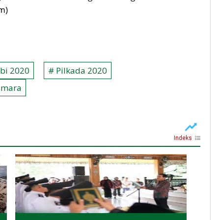
m)
bi 2020
# Pilkada 2020
smara
Indeks