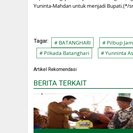
Yuninta-Mahdan untuk menjadi Bupati.(*/s
Tagar:
# BATANGHARI
# Pilbup Jam
# Pilkada Batanghari
# Yunninta A
Artikel Rekomendasi
BERITA TERKAIT